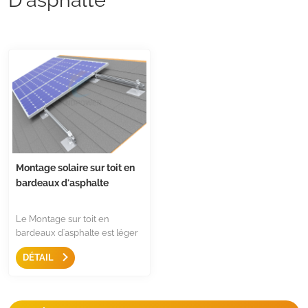
Montage solaire sur toit en
bardeaux d'asphalte
Le Montage sur toit en
bardeaux d'asphalte est léger
et étanche, avec le support en
DÉTAIL
L le rend compatible avec la
plupart des marques de rails.
La couleur noire ou argentée
donne à votre toit une