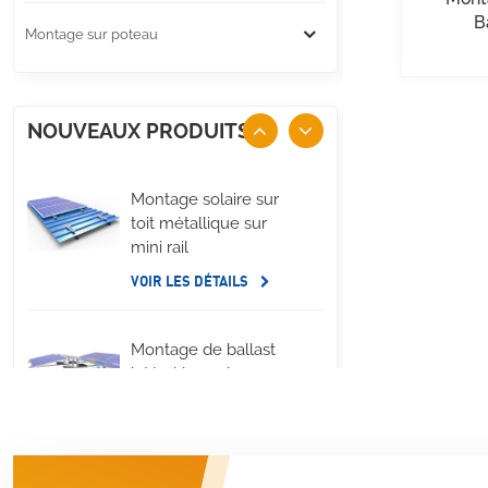
B
Montage sur poteau
NOUVEAUX PRODUITS
Montage solaire sur
toit métallique sur
mini rail
VOIR LES DÉTAILS
Montage de ballast
latéral long de
panneau solaire de
toit plat
VOIR LES DÉTAILS