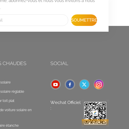
formé, abonnez-vous et nous vous invitons à nous
.
SOUMETTRE
S CHAUDES
SOCIAL
solaire
solaire réglable
 toit plat
Wechat Officiel
:
de voiture solaire en
laire étanche