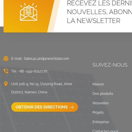
RECEVEZ LES DERNI
Systèmes de
montage à pince en U
NOUVELLES, ABONN
pour toit métallique à
LA NEWSLETTER
joint debout
VOIR LES DÉTAILS
Montage solaire lesté
sur toit plat est-ouest
E-mail :
Sales@LandpowerSolar.com
VOIR LES DÉTAILS
SUIVEZ-NOUS
Tél :
+86 -592-6212776
Systèmes de
montage sur rails
Unit 206-9, No 15, Duiying Road, Jimei
Maison
longs pour toit ondulé
District, Xiamen, China
Des produits
VOIR LES DÉTAILS
Nouvelles
OBTENIR DES DIRECTIONS
Projets
Paysage de montage
Entreprise
sur toit plat lesté
Contactez-nous