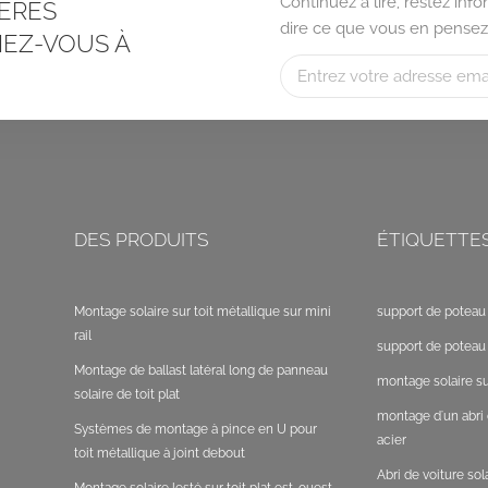
Continuez à lire, restez in
ÈRES
dire ce que vous en pensez
EZ-VOUS À
DES PRODUITS
ÉTIQUETTE
Montage solaire sur toit métallique sur mini
support de poteau 
rail
support de poteau 
Montage de ballast latéral long de panneau
montage solaire sur
solaire de toit plat
montage d'un abri 
Systèmes de montage à pince en U pour
acier
toit métallique à joint debout
Abri de voiture so