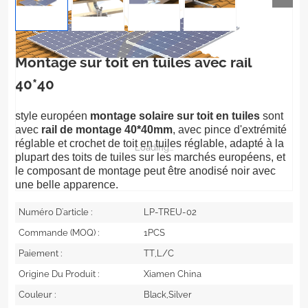
Montage sur toit en tuiles avec rail
40*40
style européen
montage solaire sur toit en tuiles
sont
avec
rail de montage 40*40mm
, avec pince d'extrémité
réglable et crochet de toit en tuiles réglable, adapté à la
Loading...
plupart des toits de tuiles sur les marchés européens, et
le composant de montage peut être anodisé noir avec
une belle apparence.
Numéro D'article :
LP-TREU-02
Commande (MOQ) :
1PCS
Paiement :
TT,L/C
Origine Du Produit :
Xiamen China
Couleur :
Black,Silver