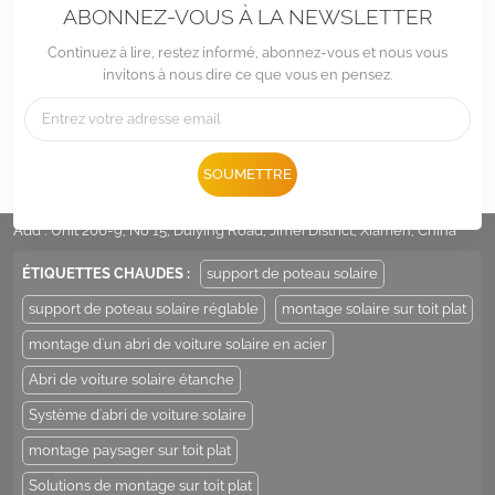
ABONNEZ-VOUS À LA NEWSLETTER
Continuez à lire, restez informé, abonnez-vous et nous vous
invitons à nous dire ce que vous en pensez.
Tél :
+86 -592-6212776
SOUMETTRE
E-mail :
Sales@LandpowerSolar.com
Add : Unit 206-9, No 15, Duiying Road, Jimei District, Xiamen, China
ÉTIQUETTES CHAUDES :
support de poteau solaire
support de poteau solaire réglable
montage solaire sur toit plat
montage d'un abri de voiture solaire en acier
Abri de voiture solaire étanche
Système d'abri de voiture solaire
montage paysager sur toit plat
Solutions de montage sur toit plat