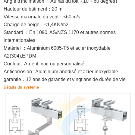
：
（
）
Angle d'inclinaison
Au ras du toit
10 ~ 60 degrés
：
Hauteur du bâtiment
20 m
：
Vitesse maximale du vent
<60 m/s
：
Charge de neige
<1,4KN/m2
：
Standard
En 1090, AS/NZS 1170 et autres normes
internationales
：
Matériel
Aluminium 6005-T5 et acier inoxydable
A2(304),EPDM
Couleur : Argent, noir ou personnalisé
Anticorrosion : Aluminium anodisé et acier inoxydable
：
garantie
12 ans de garantie et vingt ans de durée de vie
Détails du système