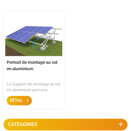
Portrait de montage au sol
en aluminium
Le Support de montage au sol
en aluminium sont une
solution de montage simple et
DÉTAIL
facile pour une installation
solaire photovoltaïque
commerciale à grande
échelle, avec une pièce en
CATÉGORIES
aluminium anodisé et des
fixations en acier inoxydable,