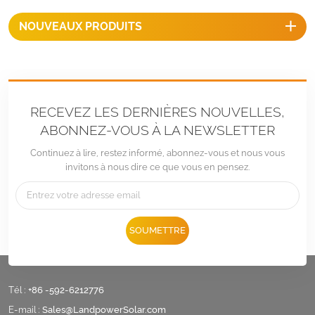
la structure est rentable.
NOUVEAUX PRODUITS
RECEVEZ LES DERNIÈRES NOUVELLES,
ABONNEZ-VOUS À LA NEWSLETTER
Continuez à lire, restez informé, abonnez-vous et nous vous
invitons à nous dire ce que vous en pensez.
SOUMETTRE
Tél :
+86 -592-6212776
E-mail :
Sales@LandpowerSolar.com