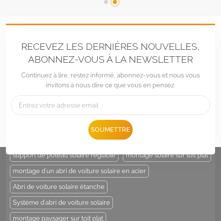
RECEVEZ LES DERNIÈRES NOUVELLES,
ABONNEZ-VOUS À LA NEWSLETTER
Continuez à lire, restez informé, abonnez-vous et nous vous
invitons à nous dire ce que vous en pensez.
Tél :
+86 -592-6212776
E-mail :
Sales@LandpowerSolar.com
Add : Unit 206-9, No 15, Duiying Road, Jimei District, Xiamen, China
SOUMETTRE
ÉTIQUETTES CHAUDES :
support de poteau solaire
support de poteau solaire réglable
montage solaire sur toit plat
montage d'un abri de voiture solaire en acier
Abri de voiture solaire étanche
Système d'abri de voiture solaire
montage paysager sur toit plat