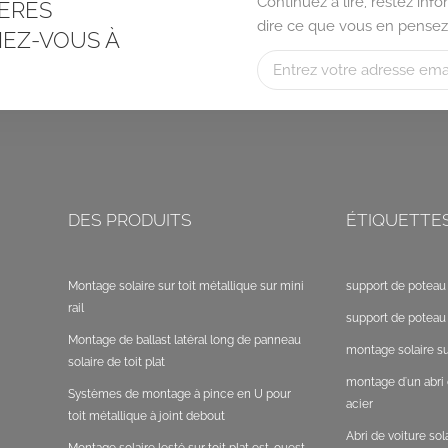
Continuez à lire, restez in
ÈRES
dire ce que vous en pensez
EZ-VOUS À
DES PRODUITS
ÉTIQUETTE
Montage solaire sur toit métallique sur mini
support de poteau 
rail
support de poteau 
Montage de ballast latéral long de panneau
montage solaire sur
solaire de toit plat
montage d'un abri 
Systèmes de montage à pince en U pour
acier
toit métallique à joint debout
Abri de voiture so