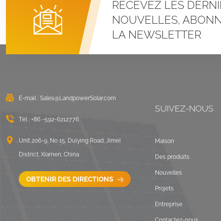
RECEVEZ LES DERNI
Systèmes de
montage à pince en U
NOUVELLES, ABONN
pour toit métallique à
LA NEWSLETTER
joint debout
VOIR LES DÉTAILS
Montage solaire lesté
sur toit plat est-ouest
E-mail :
Sales@LandpowerSolar.com
VOIR LES DÉTAILS
SUIVEZ-NOUS
Tél :
+86 -592-6212776
Systèmes de
montage sur rails
Unit 206-9, No 15, Duiying Road, Jimei
Maison
longs pour toit ondulé
District, Xiamen, China
Des produits
VOIR LES DÉTAILS
Nouvelles
OBTENIR DES DIRECTIONS
Projets
Paysage de montage
Entreprise
sur toit plat lesté
Contactez-nous