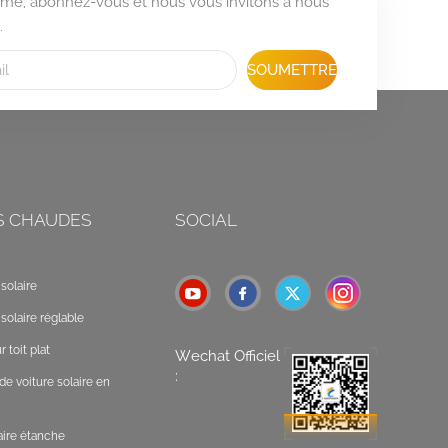
formé, abonnez-vous et nous vous invitons à nous
.
SOUMETTRE
S CHAUDES
SOCIAL
solaire
solaire réglable
 toit plat
Wechat Officiel
:
de voiture solaire en
laire étanche