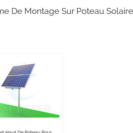
me De Montage Sur Poteau Solair
rt Haut De Poteau Pour