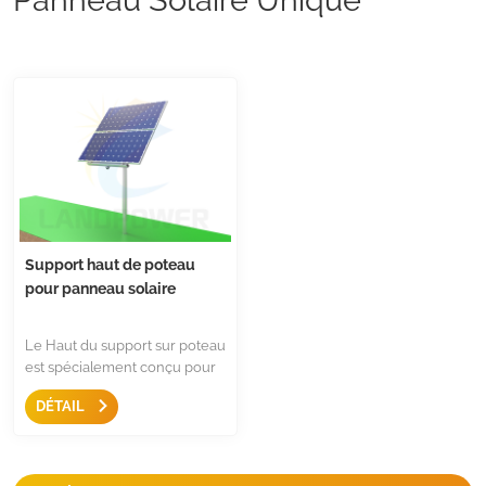
Support haut de poteau
pour panneau solaire
Le Haut du support sur poteau
est spécialement conçu pour
les pompes solaires, les
DÉTAIL
stations WIFI et télécom à
distance, avec un seul poteau
en acier galvanisé à chaud et
une conception de réglage de