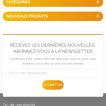
CATÉGORIES
l'angle pour différentes
conditions.
NOUVEAUX PRODUITS
RECEVEZ LES DERNIÈRES NOUVELLES,
ABONNEZ-VOUS À LA NEWSLETTER
Continuez à lire, restez informé, abonnez-vous et nous vous
invitons à nous dire ce que vous en pensez.
SOUMETTRE
Tél :
+86 -592-6212776