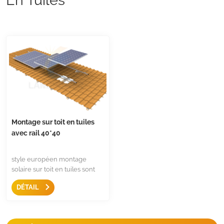
Montage sur toit en tuiles
avec rail 40*40
style européen montage
solaire sur toit en tuiles sont
avec rail de montage
DÉTAIL
40*40mm, avec pince
d'extrémité réglable et
crochet de toit en tuiles
réglable, adapté à la plupart