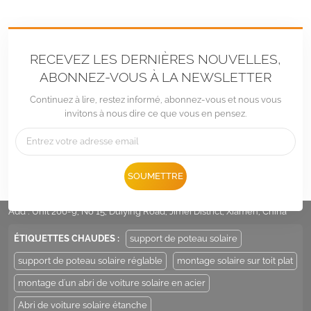
RECEVEZ LES DERNIÈRES NOUVELLES,
ABONNEZ-VOUS À LA NEWSLETTER
Continuez à lire, restez informé, abonnez-vous et nous vous
invitons à nous dire ce que vous en pensez.
Tél :
+86 -592-6212776
SOUMETTRE
E-mail :
Sales@LandpowerSolar.com
Add : Unit 206-9, No 15, Duiying Road, Jimei District, Xiamen, China
ÉTIQUETTES CHAUDES :
support de poteau solaire
support de poteau solaire réglable
montage solaire sur toit plat
montage d'un abri de voiture solaire en acier
Abri de voiture solaire étanche