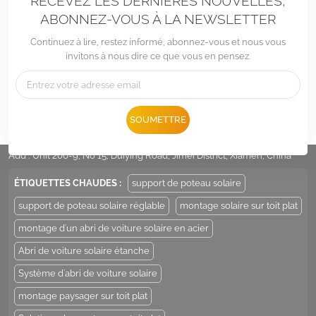
RECEVEZ LES DERNIÈRES NOUVELLES,
ABONNEZ-VOUS À LA NEWSLETTER
Continuez à lire, restez informé, abonnez-vous et nous vous
invitons à nous dire ce que vous en pensez.
Tél :
+86 -592-6212776
SOUMETTRE
E-mail :
Sales@LandpowerSolar.com
Add : Unit 206-9, No 15, Duiying Road, Jimei District, Xiamen, China
ÉTIQUETTES CHAUDES :
support de poteau solaire
support de poteau solaire réglable
montage solaire sur toit plat
montage d'un abri de voiture solaire en acier
Abri de voiture solaire étanche
Système d'abri de voiture solaire
montage paysager sur toit plat