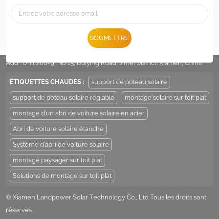
Tél :
+86 -592-6212776
SOUMETTRE
E-mail :
Sales@LandpowerSolar.com
Add : Unit 206-9, No 15, Duiying Road, Jimei District, Xiamen, China
ÉTIQUETTES CHAUDES :
support de poteau solaire
support de poteau solaire réglable
montage solaire sur toit plat
montage d'un abri de voiture solaire en acier
Abri de voiture solaire étanche
Système d'abri de voiture solaire
montage paysager sur toit plat
Solutions de montage sur toit plat
© Xiamen Landpower Solar Technology Co., Ltd Tous les droits sont
réservés .