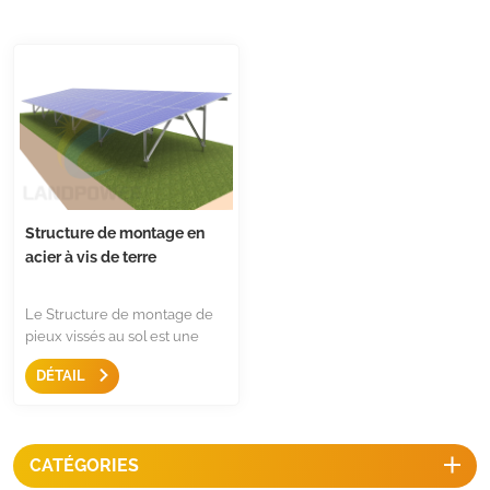
Structure de montage en
acier à vis de terre
Le Structure de montage de
pieux vissés au sol est une
solution de montage robuste
DÉTAIL
pour les zones ouvertes, ils
sont livrés avec des vis de
terre avec une capacité
d'extraction plus élevée et
CATÉGORIES
une installation ultra
performante et rapide en