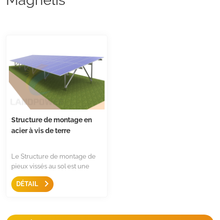
Structure de montage en
acier à vis de terre
Le Structure de montage de
pieux vissés au sol est une
solution de montage robuste
DÉTAIL
pour les zones ouvertes, ils
sont livrés avec des vis de
terre avec une capacité
d'extraction plus élevée et