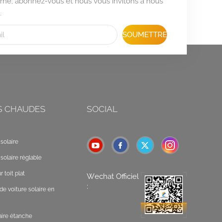
formé, abonnez-vous et nous vous invitons à nous
.
SOUMETTRE
S CHAUDES
SOCIAL
solaire
solaire réglable
 toit plat
Wechat Officiel
:
de voiture solaire en
laire étanche