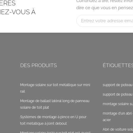
Continuez à lire, restez in
ÈRES
dire ce que vous en pensez
EZ-VOUS À
DES PRODUITS
ÉTIQUETTE
Montage solaire sur toit métallique sur mini
support de poteau 
rail
support de poteau 
Montage de ballast latéral long de panneau
montage solaire sur
solaire de toit plat
montage d'un abri 
Systèmes de montage à pince en U pour
acier
toit métallique à joint debout
Abri de voiture so