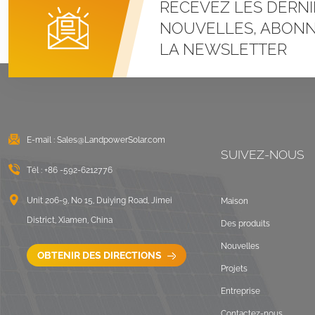
RECEVEZ LES DERNI
Systèmes de
montage à pince en U
NOUVELLES, ABONN
pour toit métallique à
LA NEWSLETTER
joint debout
VOIR LES DÉTAILS
Montage solaire lesté
sur toit plat est-ouest
E-mail :
Sales@LandpowerSolar.com
VOIR LES DÉTAILS
SUIVEZ-NOUS
Tél :
+86 -592-6212776
Systèmes de
montage sur rails
Unit 206-9, No 15, Duiying Road, Jimei
Maison
longs pour toit ondulé
District, Xiamen, China
Des produits
VOIR LES DÉTAILS
Nouvelles
OBTENIR DES DIRECTIONS
Projets
Paysage de montage
Entreprise
sur toit plat lesté
Contactez-nous