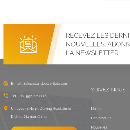
RECEVEZ LES DERNI
NOUVELLES, ABONN
LA NEWSLETTER
E-mail :
Sales@LandpowerSolar.com
SUIVEZ-NOUS
Tél :
+86 -592-6212776
Unit 206-9, No 15, Duiying Road, Jimei
Maison
District, Xiamen, China
Des produits
Nouvelles