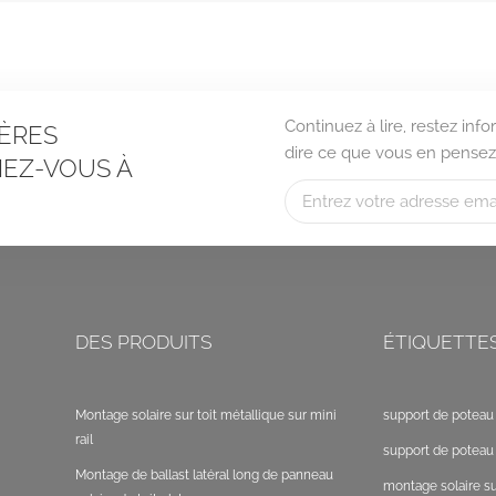
Continuez à lire, restez in
ÈRES
dire ce que vous en pensez
EZ-VOUS À
DES PRODUITS
ÉTIQUETTE
Montage solaire sur toit métallique sur mini
support de poteau 
rail
support de poteau 
Montage de ballast latéral long de panneau
montage solaire sur