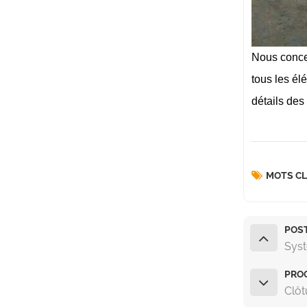
Nous concev
tous les él
détails des
MOTS CL
POS
Syst
PROC
Clôt