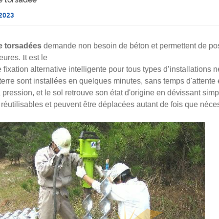
 2023
re torsadées
demande non
besoin de béton et permettent de po
eures.
I
t
est le
fixation alternative intelligente pour tous types d’installations 
terre sont installées en quelques minutes, sans temps d'attente
a pression, et le sol retrouve son état d'origine en dévissant sim
t réutilisables et peuvent être déplacées autant de fois que néce