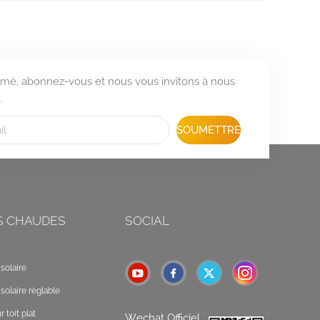
formé, abonnez-vous et nous vous invitons à nous
.
SOUMETTRE
S CHAUDES
SOCIAL
solaire
solaire réglable
 toit plat
Wechat Officiel