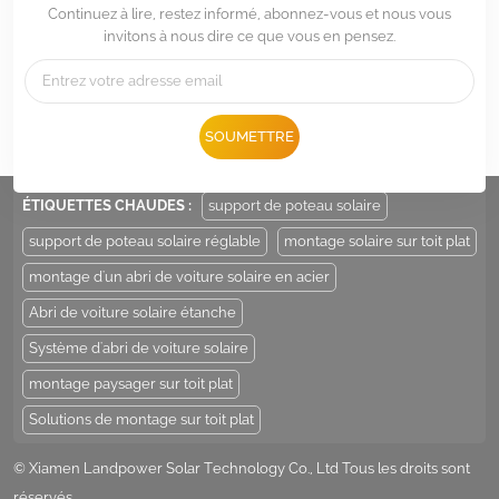
Continuez à lire, restez informé, abonnez-vous et nous vous
invitons à nous dire ce que vous en pensez.
Tél :
+86 -592-6212776
E-mail :
Sales@LandpowerSolar.com
SOUMETTRE
Add : Unit 206-9, No 15, Duiying Road, Jimei District, Xiamen, China
ÉTIQUETTES CHAUDES :
support de poteau solaire
support de poteau solaire réglable
montage solaire sur toit plat
montage d'un abri de voiture solaire en acier
Abri de voiture solaire étanche
Système d'abri de voiture solaire
montage paysager sur toit plat
Solutions de montage sur toit plat
© Xiamen Landpower Solar Technology Co., Ltd Tous les droits sont
réservés .