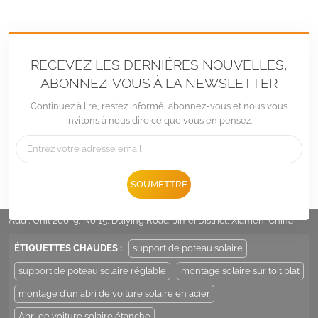
RECEVEZ LES DERNIÈRES NOUVELLES,
ABONNEZ-VOUS À LA NEWSLETTER
Continuez à lire, restez informé, abonnez-vous et nous vous
invitons à nous dire ce que vous en pensez.
Tél :
+86 -592-6212776
SOUMETTRE
E-mail :
Sales@LandpowerSolar.com
Add : Unit 206-9, No 15, Duiying Road, Jimei District, Xiamen, China
ÉTIQUETTES CHAUDES :
support de poteau solaire
support de poteau solaire réglable
montage solaire sur toit plat
montage d'un abri de voiture solaire en acier
Abri de voiture solaire étanche