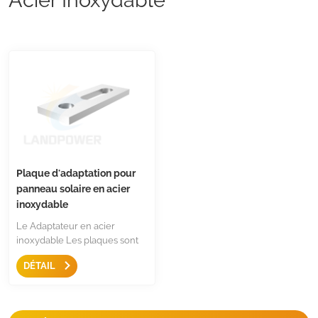
Plaque d'adaptation pour
panneau solaire en acier
inoxydable
Le Adaptateur en acier
inoxydable Les plaques sont
en acier inoxydable 304,
DÉTAIL
utilisées pour les boulons de
suspension M10 et M12 pour la
connexion entre le panneau
solaire et le toit. Les fixations