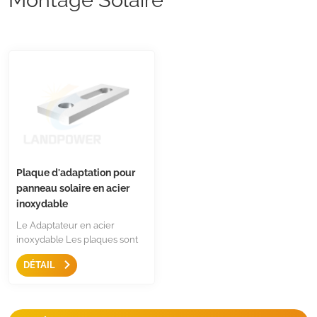
Plaque d'adaptation pour
panneau solaire en acier
inoxydable
Le Adaptateur en acier
inoxydable Les plaques sont
en acier inoxydable 304,
DÉTAIL
utilisées pour les boulons de
suspension M10 et M12 pour la
connexion entre le panneau
solaire et le toit. Les fixations