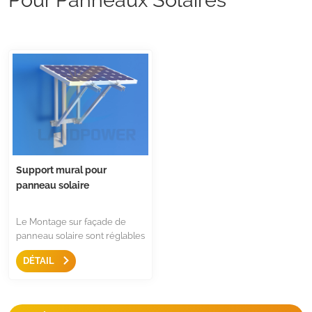
Support mural pour
panneau solaire
Le Montage sur façade de
panneau solaire sont réglables
en inclinaison pour être
DÉTAIL
installés sur un mur ou un
poteau, c'est une solution
résidentielle de montage
solaire flexible et simple pour