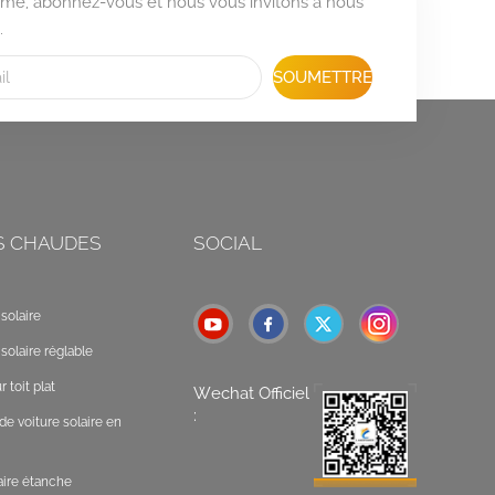
formé, abonnez-vous et nous vous invitons à nous
.
SOUMETTRE
S CHAUDES
SOCIAL
solaire
solaire réglable
 toit plat
Wechat Officiel
:
de voiture solaire en
laire étanche