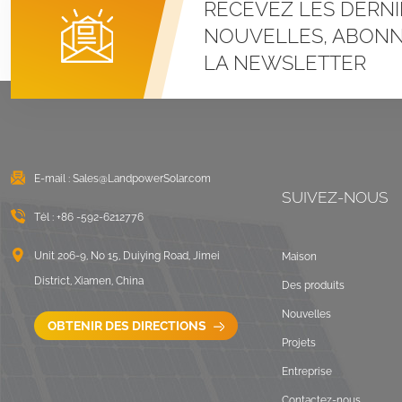
RECEVEZ LES DERNI
Systèmes de
montage à pince en U
NOUVELLES, ABONN
pour toit métallique à
LA NEWSLETTER
joint debout
VOIR LES DÉTAILS
Montage solaire lesté
sur toit plat est-ouest
E-mail :
Sales@LandpowerSolar.com
VOIR LES DÉTAILS
SUIVEZ-NOUS
Tél :
+86 -592-6212776
Systèmes de
montage sur rails
Unit 206-9, No 15, Duiying Road, Jimei
Maison
longs pour toit ondulé
District, Xiamen, China
Des produits
VOIR LES DÉTAILS
Nouvelles
OBTENIR DES DIRECTIONS
Projets
Paysage de montage
Entreprise
sur toit plat lesté
Contactez-nous