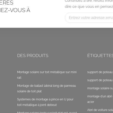
Continuez à lire, restez in
ÈRES
dire ce que vous en pensez
EZ-VOUS À
DES PRODUITS
ÉTIQUETTE
Montage solaire sur toit métallique sur mini
support de poteau 
rail
support de poteau 
Montage de ballast latéral long de panneau
montage solaire sur
solaire de toit plat
montage d'un abri 
Systèmes de montage à pince en U pour
acier
toit métallique à joint debout
Abri de voiture so