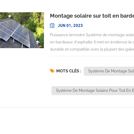
Montage solaire sur toit en bard
JUN 01, 2023
Puissance terrestre Système de montage solair
en bardeaux d’asphalte. Il met en évidence le c
durable et compatible avec la plupart des galer
pré-assemblés tels que le module en T inclinab
sur toit en bardeaux facilite non seulement l'
minimise également les dommages au toit. IN
MOTS CLÉS :
Système De Montage Sol
Angle d'inclinaison : affleurant avec le toit 
vent :
Système De Montage Solaire Pour Toit En 