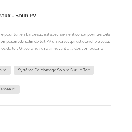
eaux - Solin PV
e pour toit en bardeaux est spécialement conçu pour les toits
omposant du solin de toit PV universel qui est étanche à l'eau,
ies de toit. Grâce à notre rail innovant et à des composants
le, le kit de serrage et le solin de montage PV, notre montage
installation du module et permet de gagner du temps, mais
FORMATIONS TECHNIQUESSite d'installation : Toit en bardeaux
aire
Système De Montage Solaire Sur Le Toit
(10 ~ 60 degrés)Hauteur du bâtiment：20 mVitesse maximale du
Bardeaux