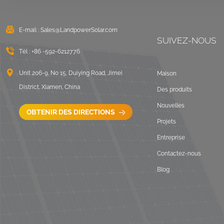
E-mail :
Sales@LandpowerSolar.com
SUIVEZ-NOUS
Tél :
+86 -592-6212776
Unit 206-9, No 15, Duiying Road, Jimei
Maison
District, Xiamen, China
Des produits
Nouvelles
OBTENIR DES DIRECTIONS
Projets
Entreprise
Contactez-nous
Blog