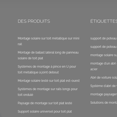
DES PRODUITS
ÉTIQUETTE
Montage solaire sur toit métallique sur mini
support de poteau 
rail
support de poteau 
Montage de ballast latéral long de panneau
montage solaire sur
solaire de toit plat
montage d'un abri 
Systèmes de montage à pince en U pour
acier
toit métallique à joint debout
Abri de voiture so
Montage solaire lesté sur toit plat est-ouest
Système d'abri de v
Systèmes de montage sur rails longs pour
montage paysager s
toit ondulé
Solutions de monta
Paysage de montage sur toit plat lesté
Support solaire universel pour toit plat