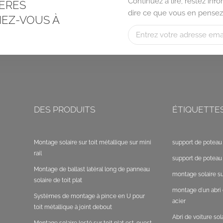
Continuez à lire, restez in
ÈRES
dire ce que vous en pensez
EZ-VOUS À
DES PRODUITS
ÉTIQUETTE
Montage solaire sur toit métallique sur mini
support de poteau 
rail
support de poteau 
Montage de ballast latéral long de panneau
montage solaire sur
solaire de toit plat
montage d'un abri 
Systèmes de montage à pince en U pour
acier
toit métallique à joint debout
Abri de voiture so