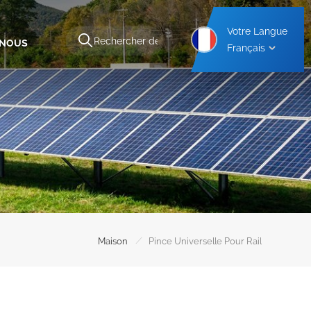
Votre Langue
-NOUS
Français
Structure De Montage Pour Abri De Voiture En Aluminium
Structure De Montage Pour Abri De Voiture En Acier
/
Maison
Pince Universelle Pour Rail