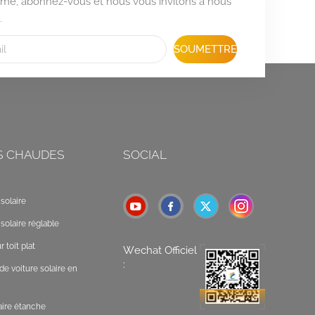
formé, abonnez-vous et nous vous invitons à nous
.
SOUMETTRE
S CHAUDES
SOCIAL
solaire
solaire réglable
 toit plat
Wechat Officiel
:
de voiture solaire en
laire étanche