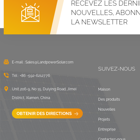
RECEVEZ LES DERNI
Systèmes de
montage à pince en U
NOUVELLES, ABONN
pour toit métallique à
LA NEWSLETTER
joint debout
VOIR LES DÉTAILS
Montage solaire lesté
sur toit plat est-ouest
E-mail :
Sales@LandpowerSolar.com
VOIR LES DÉTAILS
SUIVEZ-NOUS
Tél :
+86 -592-6212776
Systèmes de
montage sur rails
Unit 206-9, No 15, Duiying Road, Jimei
Maison
longs pour toit ondulé
District, Xiamen, China
Des produits
VOIR LES DÉTAILS
Nouvelles
OBTENIR DES DIRECTIONS
Projets
Paysage de montage
Entreprise
sur toit plat lesté
Contactez-nous