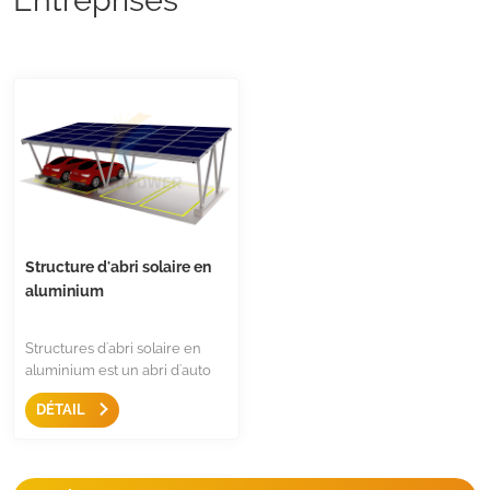
Structure d'abri solaire en
aluminium
Structures d'abri solaire en
aluminium est un abri d'auto
recyclé conçu pour une
DÉTAIL
installation commerciale et
résidentielle, des pièces pré-
assemblées, pas d'assemblage
sur place, une installation