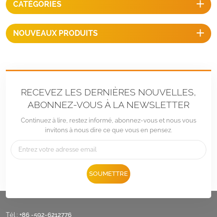
CATÉGORIES
rapide, un coût par watt
inférieur.
NOUVEAUX PRODUITS
RECEVEZ LES DERNIÈRES NOUVELLES,
ABONNEZ-VOUS À LA NEWSLETTER
Continuez à lire, restez informé, abonnez-vous et nous vous
invitons à nous dire ce que vous en pensez.
SOUMETTRE
Tél :
+86 -592-6212776