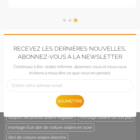
RECEVEZ LES DERNIÈRES NOUVELLES,
ABONNEZ-VOUS À LA NEWSLETTER
Continuez à lire, restez informé, abonnez-vous et nous vous
invitons à nous dire ce que vous en pensez.
Tél :
+86 -592-6212776
E-mail :
Sales@LandpowerSolar.com
Add : Unit 206-9, No 15, Duiying Road, Jimei District, Xiamen, China
SOUMETTRE
ÉTIQUETTES CHAUDES :
support de poteau solaire
support de poteau solaire réglable
montage solaire sur toit plat
montage d'un abri de voiture solaire en acier
Abri de voiture solaire étanche