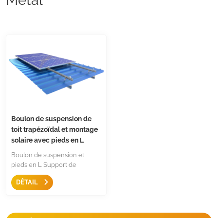
Boulon de suspension de
toit trapézoïdal et montage
solaire avec pieds en L
Boulon de suspension et
pieds en L Support de
montage sur toit en métal
DÉTAIL
LongRail est une solution de
montage courante et robuste
pour les toits trapézoïdaux ou
les toits ondulés. Ils sont dotés