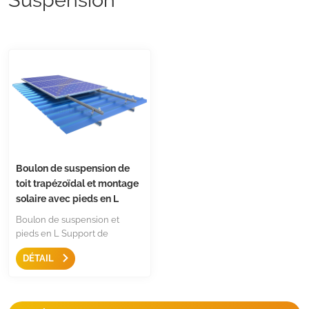
Boulon de suspension de
toit trapézoïdal et montage
solaire avec pieds en L
Boulon de suspension et
pieds en L Support de
montage sur toit en métal
DÉTAIL
LongRail est une solution de
montage courante et robuste
pour les toits trapézoïdaux ou
les toits ondulés. Ils sont dotés