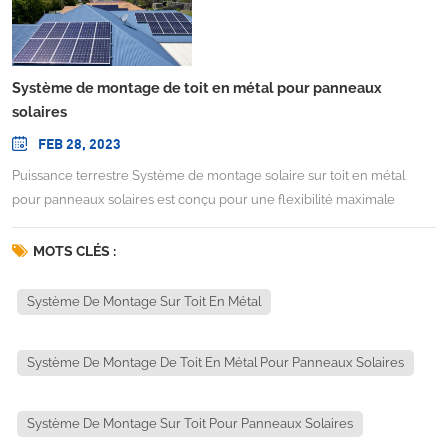
Système de montage de toit en métal pour panneaux
solaires
FEB 28, 2023
Puissance terrestre Système de montage solaire sur toit en métal
pour panneaux solaires est conçu pour une flexibilité maximale
possible dans la conception et la planification de diverses installations
de systèmes solaires sur toit ondulé et trapézoïdal en métal/pvc. Il est
MOTS CLÉS :
possible d'installer le module habituel à affleurement du toit en pente.
Grâce à notre rail innovant et à des composants pré-assemblés tels
Système De Montage Sur Toit En Métal
que le module en T inclinable, le kit de serrage et divers dispositifs de
maintien (comme le boulon de suspension et le support en L, etc.),
Système De Montage De Toit En Métal Pour Panneaux Solaires
notre montage sur toit en métal rend l'installation facile et rapide pour
économiser votre temps et votre coût de main-
d'œuvre.INFORMATIONS TECHNIQUESSite d'installation : Toit en
Système De Montage Sur Toit Pour Panneaux Solaires
penteAngle d'inclinaison : affleurant avec le toit (10 ~ 60