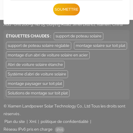
Tél :
+86 -592-6212776
SOUMETTRE
E-mail :
Sales@LandpowerSolar.com
Add : Unit 206-9, No 15, Duiying Road, Jimei District, Xiamen, China
ÉTIQUETTES CHAUDES :
support de poteau solaire
support de poteau solaire réglable
montage solaire sur toit plat
montage d'un abri de voiture solaire en acier
Abri de voiture solaire étanche
Système d'abri de voiture solaire
montage paysager sur toit plat
Solutions de montage sur toit plat
© Xiamen Landpower Solar Technology Co., Ltd Tous les droits sont
réservés .
Plan du site
|
Xml
|
politique de confidentialité
|
Réseau IPv6 pris en charge