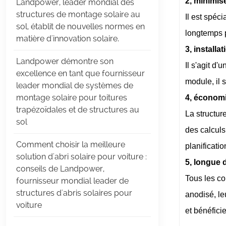
2, minimise
Landpower, leader mondial des
structures de montage solaire au
Il est spéc
sol, établit de nouvelles normes en
longtemps po
matière d'innovation solaire.
3, installa
Landpower démontre son
Il s'agit d
excellence en tant que fournisseur
module, il s
leader mondial de systèmes de
montage solaire pour toitures
4, économ
trapézoïdales et de structures au
La structur
sol
des calculs
Comment choisir la meilleure
planification
solution d'abri solaire pour voiture :
5, longue 
conseils de Landpower,
Tous les co
fournisseur mondial leader de
structures d'abris solaires pour
anodisé, le
voiture
et bénéfici