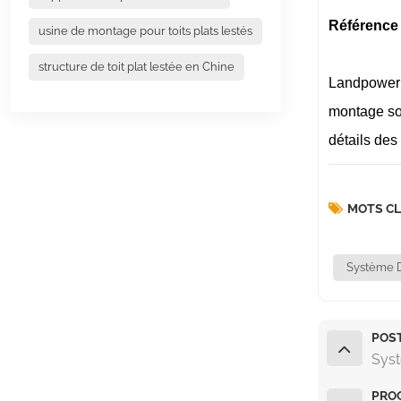
Référence d
usine de montage pour toits plats lestés
structure de toit plat lestée en Chine
Landpower e
montage sol
détails des
MOTS CL
Système D
POS
Syst
PROC