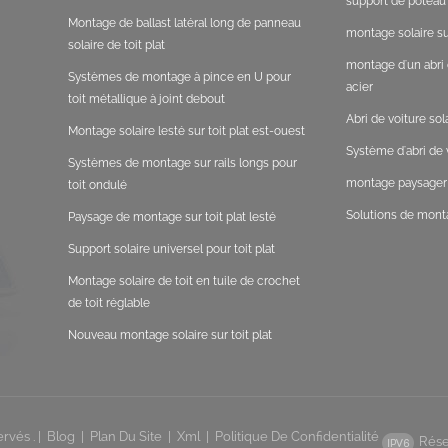
support de poteau 
Montage de ballast latéral long de panneau
montage solaire sur
solaire de toit plat
montage d'un abri 
Systèmes de montage à pince en U pour
acier
toit métallique à joint debout
Abri de voiture so
Montage solaire lesté sur toit plat est-ouest
Système d'abri de v
Systèmes de montage sur rails longs pour
montage paysager s
toit ondulé
Solutions de monta
Paysage de montage sur toit plat lesté
Support solaire universel pour toit plat
Montage solaire de toit en tuile de crochet
de toit réglable
Nouveau montage solaire sur toit plat
rvés . |
Blog
|
Plan Du Site
|
Xml
|
Politique De Confidentialité
Rése