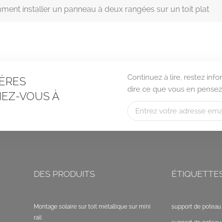
ent installer un panneau à deux rangées sur un toit plat
Continuez à lire, restez in
ÈRES
dire ce que vous en pensez
EZ-VOUS À
DES PRODUITS
ÉTIQUETTE
Montage solaire sur toit métallique sur mini
support de poteau 
rail