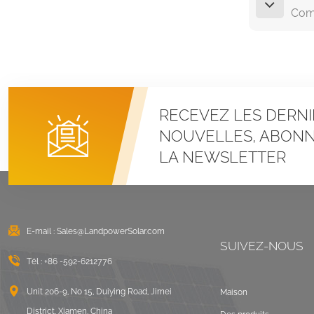
Comm
RECEVEZ LES DERNI
NOUVELLES, ABONN
LA NEWSLETTER
E-mail :
Sales@LandpowerSolar.com
SUIVEZ-NOUS
Tél :
+86 -592-6212776
Unit 206-9, No 15, Duiying Road, Jimei
Maison
District, Xiamen, China