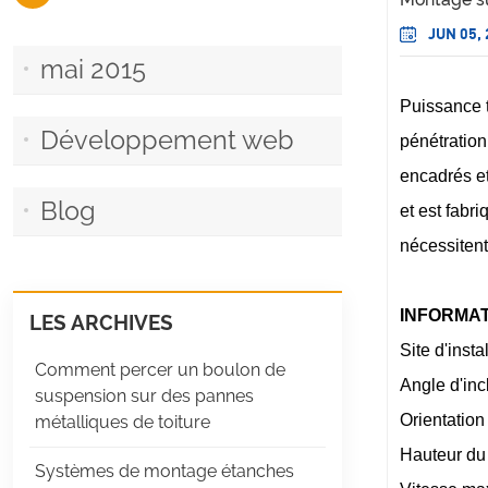
JUN 05,
mai 2015
Puissance t
Développement web
pénétration
encadrés e
Blog
et est fabr
nécessitent 
INFORMA
LES ARCHIVES
Site d'instal
Comment percer un boulon de
Angle d'inc
suspension sur des pannes
Orientatio
métalliques de toiture
Hauteur du
Systèmes de montage étanches