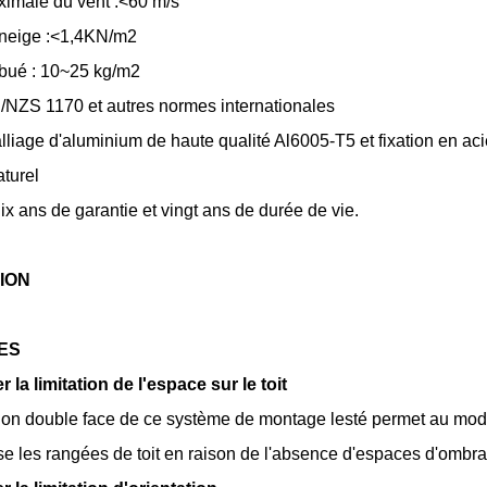
ximale du vent :<60 m/s
neige :<1,4KN/m2
ibué : 10~25 kg/m2
/NZS 1170 et autres normes internationales
alliage d'aluminium de haute qualité Al6005-T5 et fixation en ac
turel
dix ans de garantie et vingt ans de durée de vie.
ION
ES
r la limitation de l'espace sur le toit
on double face de ce système de montage lesté permet au modul
e les rangées de toit en raison de l'absence d'espaces d'ombrag