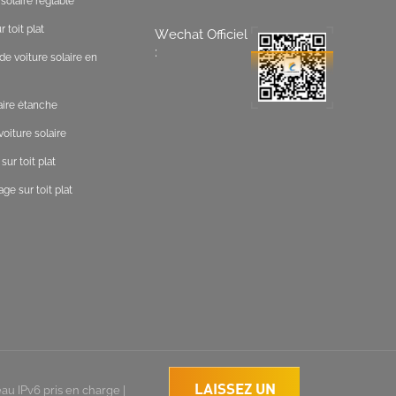
solaire réglable
 toit plat
Wechat Officiel
:
de voiture solaire en
laire étanche
oiture solaire
ur toit plat
ge sur toit plat
LAISSEZ UN
au IPv6 pris en charge
|