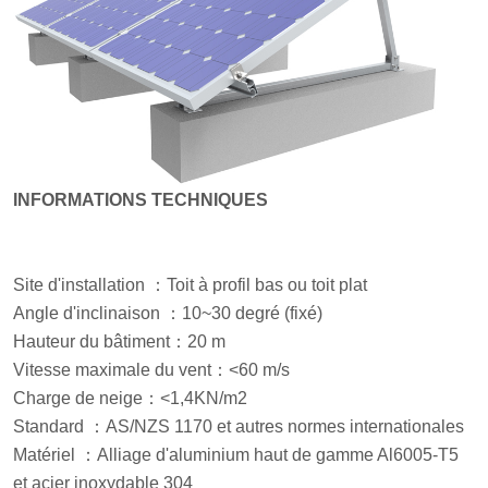
INFORMATIONS TECHNIQUES
Site d'installation
：
Toit à profil bas ou toit plat
Angle d'inclinaison
：
10~
3
0 degré
(fixé)
Hauteur du bâtiment
：
20 m
Vitesse maximale du vent
：
<60 m/s
Charge de neige
：
<1,4KN/m2
Standard
：
AS/NZS 1170 et autres normes internationales
Matériel
：
Alliage d'aluminium haut de gamme Al6005-T5
et acier inoxydable 304