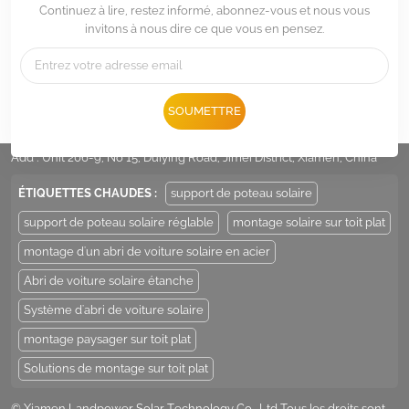
Continuez à lire, restez informé, abonnez-vous et nous vous
invitons à nous dire ce que vous en pensez.
Tél :
+86 -592-6212776
SOUMETTRE
E-mail :
Sales@LandpowerSolar.com
Add : Unit 206-9, No 15, Duiying Road, Jimei District, Xiamen, China
ÉTIQUETTES CHAUDES :
support de poteau solaire
support de poteau solaire réglable
montage solaire sur toit plat
montage d'un abri de voiture solaire en acier
Abri de voiture solaire étanche
Système d'abri de voiture solaire
montage paysager sur toit plat
Solutions de montage sur toit plat
© Xiamen Landpower Solar Technology Co., Ltd Tous les droits sont