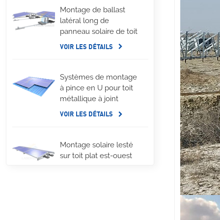
Montage de ballast
latéral long de
panneau solaire de toit
plat
VOIR LES DÉTAILS
Systèmes de montage
à pince en U pour toit
métallique à joint
debout
VOIR LES DÉTAILS
Montage solaire lesté
sur toit plat est-ouest
VOIR LES DÉTAILS
Systèmes de montage
sur rails longs pour toit