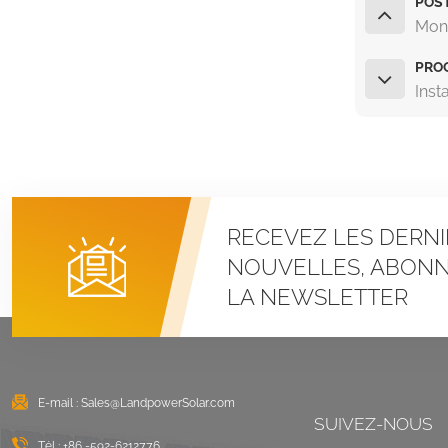
POS
Mont
PROC
Inst
RECEVEZ LES DERNI
NOUVELLES, ABONN
LA NEWSLETTER
E-mail :
Sales@LandpowerSolar.com
SUIVEZ-NOUS
Tél :
+86 -592-6212776