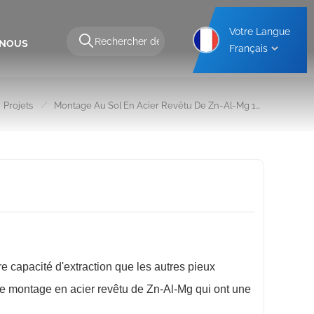
Votre Langue
-NOUS
Français
Structure De Montage Pour Abri De Voiture En Aluminium
Structure De Montage Pour Abri De Voiture En Acier
/
Projets
Montage Au Sol En Acier Revêtu De Zn-Al-Mg 1MW Kazakhstan
 capacité d'extraction que les autres pieux
e de montage en acier revêtu de Zn-Al-Mg qui ont une