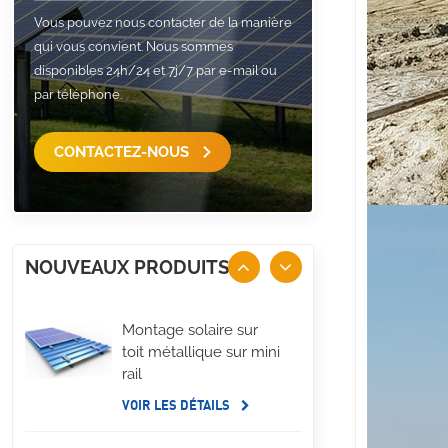
Vous pouvez nous contacter de la manière
qui vous convient. Nous sommes
disponibles 24h/24 et 7j/7 par e-mail ou
par téléphone.
CONTACTEZ-NOUS
NOUVEAUX PRODUITS
Montage solaire sur
toit métallique sur mini
rail
VOIR LES DÉTAILS