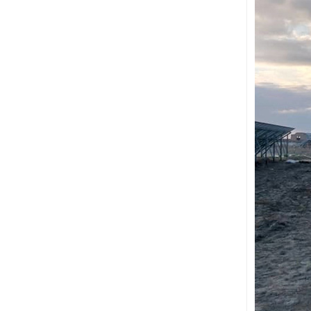
ondulé
VOIR LES DÉTAILS
Paysage de montage
sur toit plat lesté
VOIR LES DÉTAILS
Support solaire
universel pour toit plat
VOIR LES DÉTAILS
Montage solaire de toit
en tuile de crochet de
toit réglable
VOIR LES DÉTAILS