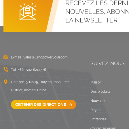
RECEVEZ LES DERNI
Systèmes de
montage à pince en U
NOUVELLES, ABONN
pour toit métallique à
LA NEWSLETTER
joint debout
VOIR LES DÉTAILS
Montage solaire lesté
sur toit plat est-ouest
E-mail :
Sales@LandpowerSolar.com
VOIR LES DÉTAILS
SUIVEZ-NOUS
Tél :
+86 -592-6212776
Systèmes de
montage sur rails
Unit 206-9, No 15, Duiying Road, Jimei
Maison
longs pour toit ondulé
District, Xiamen, China
Des produits
VOIR LES DÉTAILS
Nouvelles
OBTENIR DES DIRECTIONS
Projets
Paysage de montage
Entreprise
sur toit plat lesté
Contactez-nous