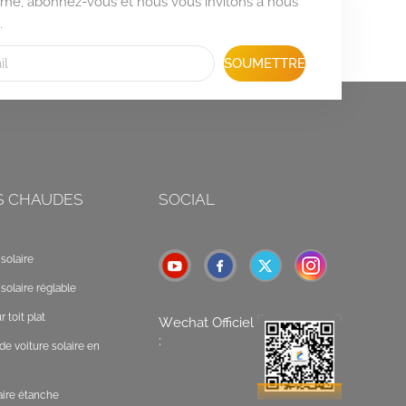
formé, abonnez-vous et nous vous invitons à nous
.
SOUMETTRE
S CHAUDES
SOCIAL
solaire
solaire réglable
 toit plat
Wechat Officiel
:
de voiture solaire en
laire étanche