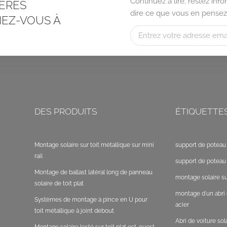
Continuez à lire, restez in
ÈRES
dire ce que vous en pensez
EZ-VOUS À
DES PRODUITS
ÉTIQUETTE
Montage solaire sur toit métallique sur mini
support de poteau 
rail
support de poteau 
Montage de ballast latéral long de panneau
montage solaire sur
solaire de toit plat
montage d'un abri 
Systèmes de montage à pince en U pour
acier
toit métallique à joint debout
Abri de voiture so