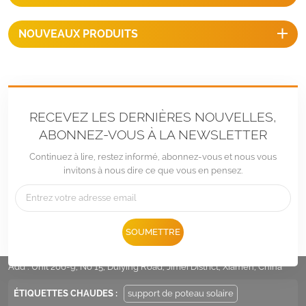
NOUVEAUX PRODUITS
RECEVEZ LES DERNIÈRES NOUVELLES,
ABONNEZ-VOUS À LA NEWSLETTER
Continuez à lire, restez informé, abonnez-vous et nous vous
invitons à nous dire ce que vous en pensez.
Tél :
+86 -592-6212776
SOUMETTRE
E-mail :
Sales@LandpowerSolar.com
Add : Unit 206-9, No 15, Duiying Road, Jimei District, Xiamen, China
ÉTIQUETTES CHAUDES :
support de poteau solaire