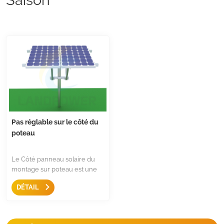
Pas réglable sur le côté du
poteau
Le Côté panneau solaire du
montage sur poteau est une
solution simple et rapide pour
DÉTAIL
monter le panneau solaire sur
des poteaux, il existe des
angles réglables dans les deux
sens, flexible pour une