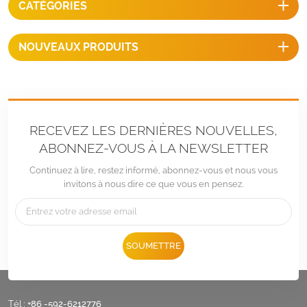
CATÉGORIES
utilisation en paysage ou en
portrait.
NOUVEAUX PRODUITS
RECEVEZ LES DERNIÈRES NOUVELLES,
ABONNEZ-VOUS À LA NEWSLETTER
Continuez à lire, restez informé, abonnez-vous et nous vous
invitons à nous dire ce que vous en pensez.
SOUMETTRE
Tél :
+86 -592-6212776