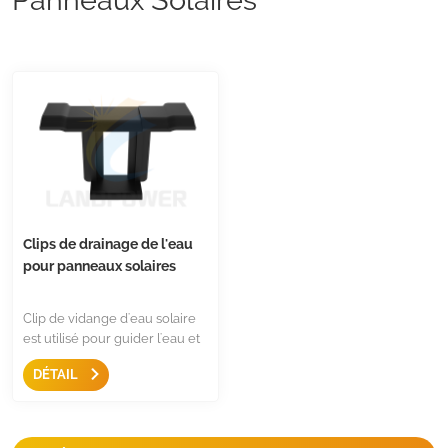
Clips de drainage de l'eau
pour panneaux solaires
Clip de vidange d'eau solaire
est utilisé pour guider l'eau et
d'autres objets sales s'écouler
DÉTAIL
du panneau afin d'éviter la
formation de ceintures de
boue sur la surface du
panneau solaire. Ainsi, en