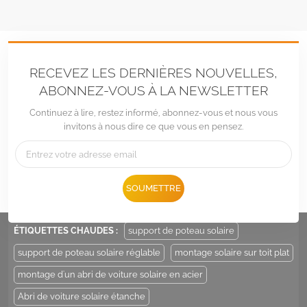
RECEVEZ LES DERNIÈRES NOUVELLES,
ABONNEZ-VOUS À LA NEWSLETTER
Continuez à lire, restez informé, abonnez-vous et nous vous
invitons à nous dire ce que vous en pensez.
Tél :
+86 -592-6212776
E-mail :
Sales@LandpowerSolar.com
SOUMETTRE
Add : Unit 206-9, No 15, Duiying Road, Jimei District, Xiamen, China
ÉTIQUETTES CHAUDES :
support de poteau solaire
support de poteau solaire réglable
montage solaire sur toit plat
montage d'un abri de voiture solaire en acier
Abri de voiture solaire étanche