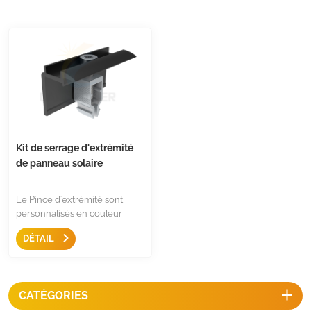
Kit de serrage d'extrémité
de panneau solaire
Le Pince d'extrémité sont
personnalisés en couleur
argent ou noir, assemblés en
DÉTAIL
acier inoxydable 304, le
matériau est de l'aluminium
6005 T5, conception
encliquetable pour la plupart
CATÉGORIES
des rails de montage
européens.