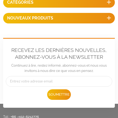
CATÉGORIES
stationnement des voitures.
NOUVEAUX PRODUITS
RECEVEZ LES DERNIÈRES NOUVELLES,
ABONNEZ-VOUS À LA NEWSLETTER
Continuez à lire, restez informé, abonnez-vous et nous vous
invitons à nous dire ce que vous en pensez.
SOUMETTRE
Tél :
+86 -592-6212776