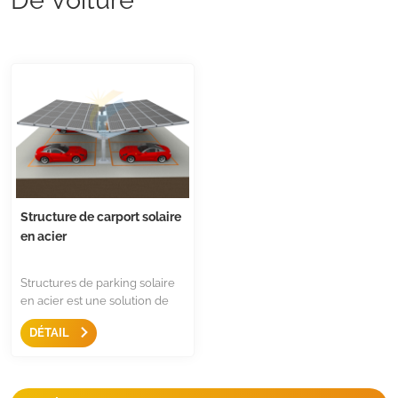
Structure de carport solaire
en acier
Structures de parking solaire
en acier est une solution de
montage solide pour les aires
DÉTAIL
de stationnement, la
conception à colonne unique
permet un espacement
maximal pour le