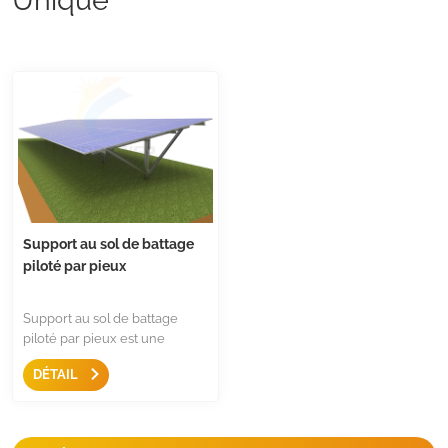
Support au sol de battage
piloté par pieux
Support au sol de battage
piloté par pieux est une
solution de montage solide et
DÉTAIL
rentable pour les projets
montés au sol, un pilonnage
rapide et une préformation
anticorrosion 5 fois supérieure