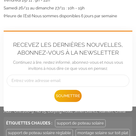
Vendredi 25/11 : 9h - 22h
Samedi 26/11 au dimanche 27/11 : 10h - 19h
(Heure de l'Est) Nous sommes disponibles 6 jours par semaine
RECEVEZ LES DERNIÈRES NOUVELLES,
ABONNEZ-VOUS À LA NEWSLETTER
Continuez à lire, restez informé, abonnez-vous et nous vous
invitons à nous dire ce que vous en pensez.
Tél :
+86 -592-6212776
SOUMETTRE
E-mail :
Sales@LandpowerSolar.com
Add : Unit 206-9, No 15, Duiying Road, Jimei District, Xiamen, China
ÉTIQUETTES CHAUDES :
support de poteau solaire
support de poteau solaire réglable
montage solaire sur toit plat