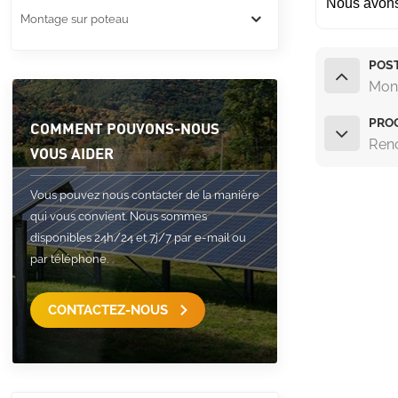
Nous avons 
Montage sur poteau
POS
Mont
PROC
COMMENT POUVONS-NOUS
Renc
VOUS AIDER
Vous pouvez nous contacter de la manière
qui vous convient. Nous sommes
disponibles 24h/24 et 7j/7 par e-mail ou
par téléphone.
CONTACTEZ-NOUS