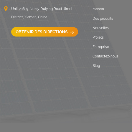
VOIR LES DÉTAILS
Unit 206-9, No 15, Duiying Road, Jimei
Maison
District, Xiamen, China
Des produits
Montage solaire de toit
Nouvelles
en tuile de crochet de
OBTENIR DES DIRECTIONS
toit réglable
Projets
VOIR LES DÉTAILS
Entreprise
Contactez-nous
Blog