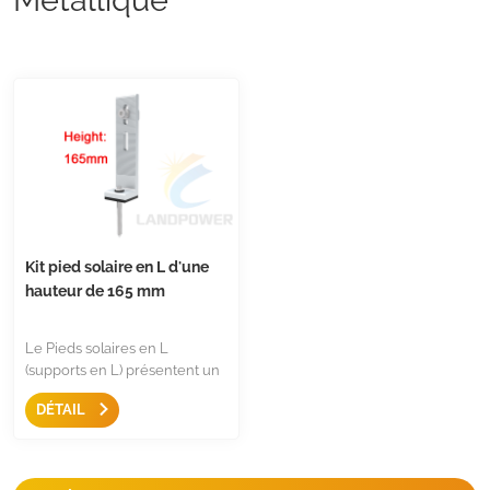
Kit pied solaire en L d'une
hauteur de 165 mm
Le Pieds solaires en L
(supports en L) présentent un
165 mm Hauteur permettant
DÉTAIL
d'augmenter l'espace entre
les panneaux solaires et le toit,
améliorant ainsi la ventilation
pour une efficacité accrue et