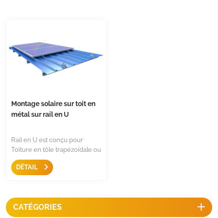
Montage solaire sur toit en
métal sur rail en U
Rail en U est conçu pour
Toiture en tôle trapézoïdale ou
Toiture en tôle ondulée, c'est
DÉTAIL
une solution de montage sur
toit solaire simple et facile
pour les toits métalliques.
CATÉGORIES