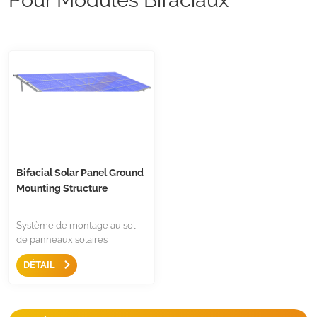
Bifacial Solar Panel Ground
Mounting Structure
Système de montage au sol
de panneaux solaires
bifaciaux est conçu pour
DÉTAIL
contenir des panneaux
solaires bifaciaux, il n'y a pas
d'ombrage de structure sur les
panneaux dans tous les angles