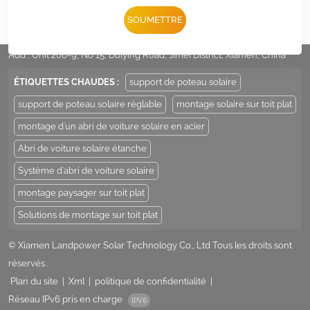
Tél :
+86 -592-6212776
SOUMETTRE
E-mail :
Sales@LandpowerSolar.com
Add : Unit 206-9, No 15, Duiying Road, Jimei District, Xiamen, China
ÉTIQUETTES CHAUDES :
support de poteau solaire
support de poteau solaire réglable
montage solaire sur toit plat
montage d'un abri de voiture solaire en acier
Abri de voiture solaire étanche
Système d'abri de voiture solaire
montage paysager sur toit plat
Solutions de montage sur toit plat
© Xiamen Landpower Solar Technology Co., Ltd Tous les droits sont
réservés .
Plan du site
|
Xml
|
politique de confidentialité
|
Réseau IPv6 pris en charge