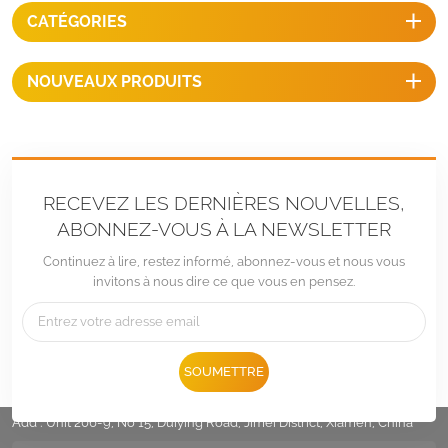
CATÉGORIES
NOUVEAUX PRODUITS
RECEVEZ LES DERNIÈRES NOUVELLES,
ABONNEZ-VOUS À LA NEWSLETTER
Continuez à lire, restez informé, abonnez-vous et nous vous
invitons à nous dire ce que vous en pensez.
Tél :
+86 -592-6212776
SOUMETTRE
E-mail :
Sales@LandpowerSolar.com
Add : Unit 206-9, No 15, Duiying Road, Jimei District, Xiamen, China