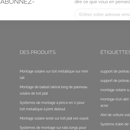
, ABONNEZ-
dire ce que vous en pensez
DES PRODUITS
ÉTIQUETTE
Montage solaire sur toit métallique sur mini
support de poteau 
rail
support de poteau 
Montage de ballast latéral long de panneau
montage solaire sur
solaire de toit plat
montage d'un abri 
Systèmes de montage à pince en U pour
acier
toit métallique à joint debout
Abri de voiture so
Montage solaire lesté sur toit plat est-ouest
Système d'abri de v
Systèmes de montage sur rails longs pour