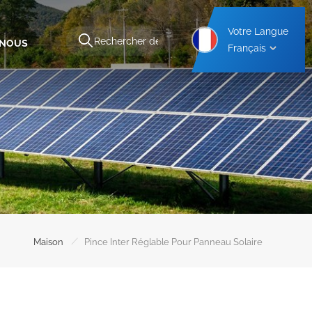
Votre Langue
-NOUS
Français
Structure De Montage Pour Abri De Voiture En Aluminium
Structure De Montage Pour Abri De Voiture En Acier
/
Maison
Pince Inter Réglable Pour Panneau Solaire