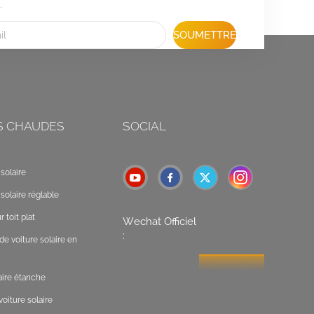
.
SOUMETTRE
S CHAUDES
SOCIAL
solaire
solaire réglable
 toit plat
Wechat Officiel
:
de voiture solaire en
laire étanche
oiture solaire