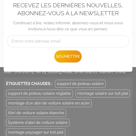
RECEVEZ LES DERNIÈRES NOUVELLES,
ABONNEZ-VOUS À LA NEWSLETTER
Continuez à lire, restez informé, abonnez-vous et nous vous
invitons à nous dire ce que vous en pensez.
Tél :
+86 -592-6212776
SOUMETTRE
E-mail :
Sales@LandpowerSolar.com
Add : Unit 206-9, No 15, Duiying Road, Jimei District, Xiamen, China
ÉTIQUETTES CHAUDES :
support de poteau solaire
support de poteau solaire réglable
montage solaire sur toit plat
montage d'un abri de voiture solaire en acier
Abri de voiture solaire étanche
Système d'abri de voiture solaire
montage paysager sur toit plat