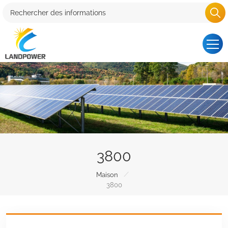
3800
/
Maison
3800